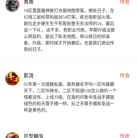
亮亮
传奇
10区雷霆魔神紫打衣服地图常客。哪些日子，在
幻境三层经常和敌对54打架，疾光电影加火墙，
跑位走步硬生生干死那些整天杀法师的54，最后
说一下8L，话不多，有职业代练，早期升级没那
么明显的，是出了卧龙地图，夜以继日的挖装
备，升级。那时候才开始霸区。也是我们退出传
奇的日子。
影流
传奇
02年第一次接触私服，服务器名字叫一区叫雄霸
天下，二区叫神龙，二区不知道GM怎么搞的一个
怪都没有，上线35级，在我的印象中圣战手镯是
绿色的和天尊手镯一样，反之天尊手镯和圣战一
样是黄色的。
巨型蠕虫
传奇