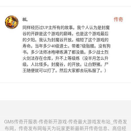
8L
传奇
同样经历过UP主所有的故事。我个人认为是封魔
谷的开辟是这个游戏的巅峰。也是这个游戏最后
的夕阳。我认为封魔谷开放。缩短了这个游戏的
寿命。当年多少40级道士。带着7级骷髅。没有狗
书。多少法师冰咆哮练满了都没盾。多少战士烈
火剑法存在仓库，升不上等级练（没半月怎么升
级。人比怪多。封魔谷，的开放。让白野猪。尸
王随便就可以打了。然后大家都去玩私服了。）
GM5传奇开服表-传奇新开游戏-传奇最大游戏发布站_传奇发
布网，传奇发布网每天为玩家更新最新开传奇信息、高倍经