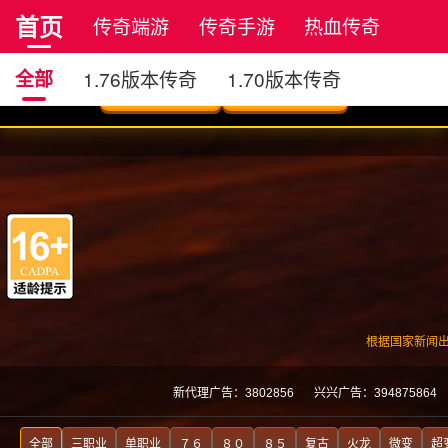
首页
传奇端游
传奇手游
热血传奇
正版传奇
全部
1.76版本传奇
1.70版本传奇
沉默版本传奇
小极品版传奇
星王合击版传奇
神器版本传奇
四职业传奇
原始传奇
复古传奇