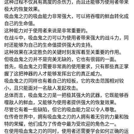
这种过程不仅具有高度的杀伤力，而且还能够为使用者带来
极大的恢复效果。
吸血鬼之刃的吸血能力非常强大，可以将吞噬的鲜血转化成
自己的生命值。
这种能力对于使用者来说是非常重要的。
在战斗中，吸血鬼之刃可以为使用者带来强大的战斗力，同
时还能够为自己的生命值提供强大的支持。
这种效果在决定胜负的关键时刻发挥着至关重要的作用。
但吸血鬼之刃并不是完美无缺的，它也有很弱的一面。
首先，吸血鬼之刃需要非常高的使用要求，只有那些真正掌
握了这把神器的人才能够发挥出它的真正威力。
吸血鬼之刃同样也有着自己的短板，它的攻击范围相对较
小，且只能面对一名敌人发起攻击。
总体而言，吸血鬼之刃是一把极其强大的武器，它既能够吞
噬敌人的鲜血，又能够为使用者提供强大的恢复效果。
尽管它有着一些缺陷，但它的吸血能力足以令人尊敬。
在传奇世界中，拥有吸血鬼之刃的人拥有着无穷的力量和独
特的荣耀，他们成为了传奇中最为受欢迎的角色之一。
在使用吸血鬼之刃的同时，使用者还需要学会如何正确的运