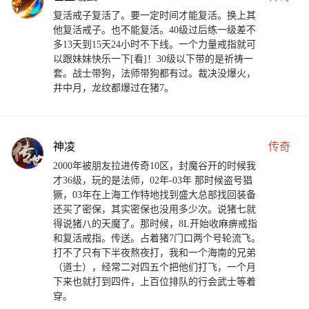
复活戒子复活了。要一定时间才能复活。换上其
他复活戒子。也不能复活。40级过后练一级差不
多13天到15天24小时不下线。一个力量戒指就可
以跟妹妹快乐一下[看]！30级以下带的是祈祷一
套。战士带狗，法师带狗都有过。裁决没爆火，
井中月，龙纹都爆过在猪7。
神凌
传奇
2000年被朋友拉进传奇10区，封魔谷开的时候我
才36级，玩的是法师，02年-03年 那时候盗号猖
獗，03年在上海工作特地找到盛大总部找回装备
还买了密保，其实密保也没用多少次。说猪七就
得说猪八的天魔了。那时候，8L开始收麻痹戒指
和复活戒指。传送。占着猪7门口两个号轮流飞。
打不了只有下半夜熬夜打，我和一个海南的兄弟
（道士），经常二对四五个把他们打飞，一个月
下来也就打到四件，上百位排队的行会武士等着
穿。