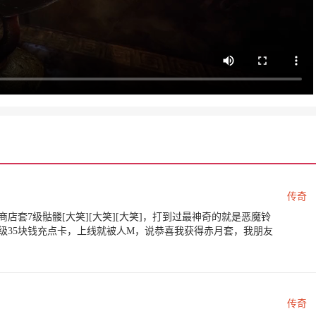
传奇
店套7级骷髅[大笑][大笑][大笑]，打到过最神奇的就是恶魔铃
级35块钱充点卡，上线就被人M，说恭喜我获得赤月套，我朋友
。
传奇