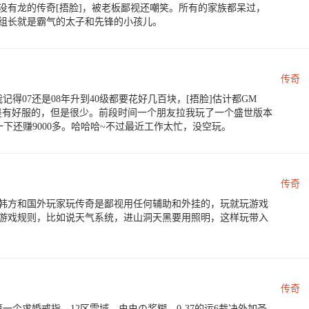
没有龙的传奇[捂脸]，被老板鄙视还嘲笑。所有的家族都呆过，
组长就是霸气的太子和先锋的小孩儿。
传奇
记得07还是08年升到40级都要花好几百块，[捂脸]估计都GM
过也是有好服的，但是很少。前段时间一个朋友拉我玩了一个盛世版本
下还赚9000多。哈哈哈~不过最近工作太忙，没空玩。
传奇
韩方和国外玩家玩传奇是鄙视用任何辅助和外挂的，玩就玩游戏
游戏规则，比如说天气系统，进山洞天黑要用照明，这样玩带入
传奇
个求婚戒指，12区雪域，虫虫の浆糊，0-37的运6裁决外加圣