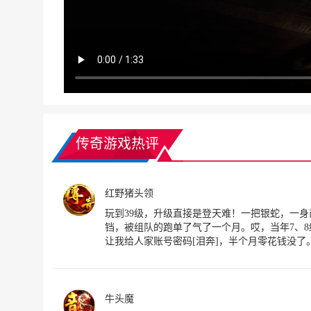
传奇游戏热评
红野猪头领
玩到39级，升级直接是登天难！一把银蛇，一身商
铛，被组队的跑单了气了一个月。哎，当年7、8
让我给人家账号密码[泪奔]，半个月零花钱没了
牛头魔