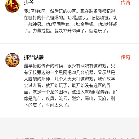
少爷
传奇
我3区转8区。然后玩的60区。现在装备我都记得
在哪打的什么怪爆的。功2骷髅头。记忆项链。功
一战神男。功3坚固手套。功3金手镯。功5骷髅戒
子。力量戒指。裁决32升33碎了。就没玩了。
掷斧骷髅
传奇
最早接触传奇的时候，很少有网吧有这游戏，只
有学校旁边的一个黑网吧20几台机器，显示器是
大脑袋的那种，几个人天天打这游戏，我们放学
会过去看，就开始玩了，最开始没有选区的界
面，就是一个龙的图标，点进入就8组服务器，好
像是光芒，疾风，流云，烈焰，蜀山，天府，剩
下的忘了，时间太久了。