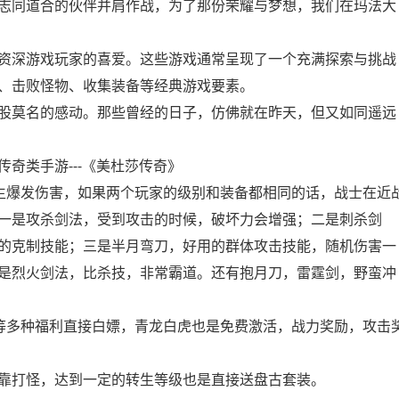
志同道合的伙伴并肩作战，为了那份荣耀与梦想，我们在玛法大
大资深游戏玩家的喜爱。这些游戏通常呈现了一个充满探索与挑战
、击败怪物、收集装备等经典游戏要素。
股莫名的感动。那些曾经的日子，仿佛就在昨天，但又如同遥远
奇类手游---《美杜莎传奇》
产生爆发伤害，如果两个玩家的级别和装备都相同的话，战士在近
一是攻杀剑法，受到攻击的时候，破坏力会增强；二是刺杀剑
的克制技能；三是半月弯刀，好用的群体攻击技能，随机伤害一
是烈火剑法，比杀技，非常霸道。还有抱月刀，雷霆剑，野蛮冲
卡等多种福利直接白嫖，青龙白虎也是免费激活，战力奖励，攻击
靠打怪，达到一定的转生等级也是直接送盘古套装。