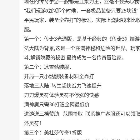
现在的传奇手游一般都是韭菜为主，丝毫不会关心我
“我们玩游戏的那个时候，一套极品装备只要25块钱”
平民玩家，装备全靠打”的标语，实际上烧起钱来比
服。
第一个：传奇3光通版，是基于经典的《传奇3》端
法大陆为背景,这是一个充满神秘和危险的世界。玩家
斗,解锁隐藏的秘密.最终成为一名传奇冒险家。
第二个：冰雪骷髅服，
开局一只小骷髅装备材料全靠打
落地三大陆 转生超快战力飞速提升
刀刀爆灵符体验灵符不停涨的快感
满神魔只需36打造全网最低价
进游送三档赞助 范围拾取 联系推广客服还可以领
还灵符！
第三个：美杜莎传奇1折版