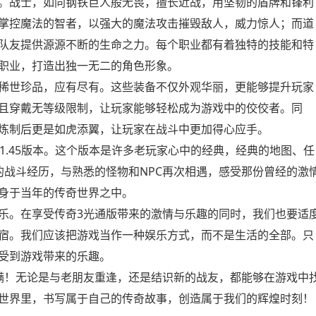
。战士，如同钢铁巨人般无畏，擅长近战，用坚韧的盾牌和锋利
掌控魔法的智者，以强大的魔法攻击摧毁敌人，威力惊人；而道
队友提供源源不断的生命之力。每个职业都有着独特的技能和特
职业，打造出独一无二的角色形象。
稀世珍品，应有尽有。这些装备不仅外观华丽，更能够提升玩家
且穿戴无等级限制，让玩家能够轻松成为游戏中的佼佼者。同
炼制后更是如虎添翼，让玩家在战斗中更加得心应手。
1.45版本。这个版本是许多老玩家心中的经典，经典的地图、任
的战斗经历，与熟悉的怪物和NPC再次相遇，感受那份曾经的激
身于当年的传奇世界之中。
乐。在享受传奇3光通版带来的激情与乐趣的同时，我们也要适
宿。我们应该把游戏当作一种娱乐方式，而不是生活的全部。只
受到游戏带来的乐趣。
满！无论是与老朋友重逢，还是结识新的战友，都能够在游戏中
世界里，书写属于自己的传奇故事，创造属于我们的辉煌时刻！