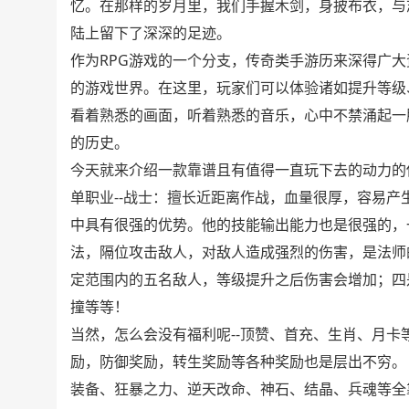
忆。在那样的岁月里，我们手握木剑，身披布衣，与
陆上留下了深深的足迹。
作为RPG游戏的一个分支，传奇类手游历来深得广
的游戏世界。在这里，玩家们可以体验诸如提升等级
看着熟悉的画面，听着熟悉的音乐，心中不禁涌起一
的历史。
今天就来介绍一款靠谱且有值得一直玩下去的动力的传
单职业--战士：擅长近距离作战，血量很厚，容易
中具有很强的优势。他的技能输出能力也是很强的，
法，隔位攻击敌人，对敌人造成强烈的伤害，是法师
定范围内的五名敌人，等级提升之后伤害会增加；四
撞等等！
当然，怎么会没有福利呢--顶赞、首充、生肖、月
励，防御奖励，转生奖励等各种奖励也是层出不穷。
装备、狂暴之力、逆天改命、神石、结晶、兵魂等全