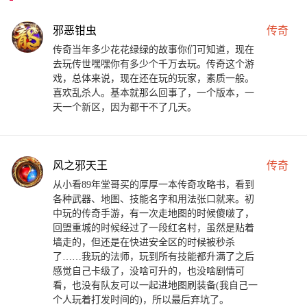
邪恶钳虫
传奇
传奇当年多少花花绿绿的故事你们可知道，现在
去玩传世嘿嘿你有多少个千万去玩。传奇这个游
戏，总体来说，现在还在玩的玩家，素质一般。
喜欢乱杀人。基本就那么回事了，一个版本，一
天一个新区，因为都干不了几天。
风之邪天王
传奇
从小看89年堂哥买的厚厚一本传奇攻略书，看到
各种武器、地图、技能名字和用法张口就来。初
中玩的传奇手游，有一次走地图的时候傻啵了，
回盟重城的时候经过了一段红名村，虽然是贴着
墙走的，但还是在快进安全区的时候被秒杀
了……我玩的法师，玩到所有技能都升满了之后
感觉自己卡级了，没啥可升的，也没啥剧情可
看，也没有队友可以一起进地图刷装备(我自己一
个人玩着打发时间的)，所以最后弃坑了。