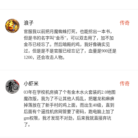
浪子
传奇
官服我以前把月魔蜘蛛打死，也能挖出一本书，
但是书的名字叫“金币”，可以双击用了，加不加
金币已经忘了。然后暗殿的鸡，我好像确实见
过，但是是不是官服已经忘记了，血量是900还是
1200，还会攻击人物。
小虾米
传奇
03年在学校机房搞了个有金木水火套装的2.0地图
魔改版，我为了不让其他人捣乱，把屠龙和麻痹
掉落放在了新手村的鸡上面，而出生40级，直到
后面有个逼找机房网管要了密码，跑电脑上加了
gm权限，我才发现不对劲，后来我就直接弃坑
了。