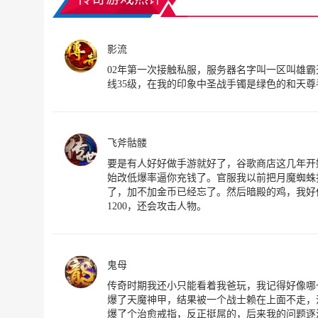
影流
02年第一次接触私服，服务器名字叫一区叫雄
线35级，在我的印象中圣战手镯是绿色的和天
飞斧骷髅
要是有人好好做手游就好了，谷歌商店这几年开
始改低爆率逼你充钱了。官服我以前把月魔蜘蛛
了，加不加金币已经忘了。然后暗殿的鸡，我好
1200，还会攻击人物。
鬼母
传奇时期我还小只能看着我爸玩，我记得好像哪
爆了天魔神甲，结果被一个战士赖在上面不走，
爆了个治愈戒指，反正挺屌的，后来我的问题逐