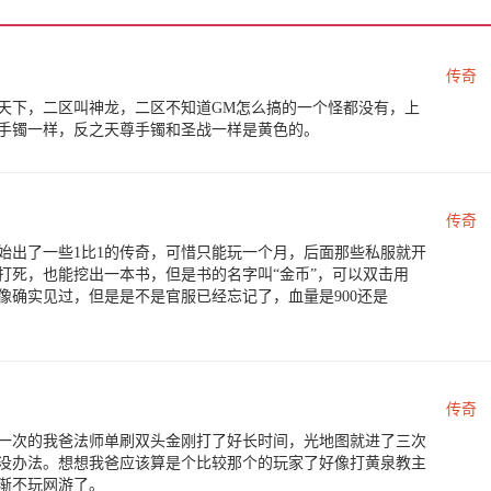
传奇
霸天下，二区叫神龙，二区不知道GM怎么搞的一个怪都没有，上
尊手镯一样，反之天尊手镯和圣战一样是黄色的。
传奇
始出了一些1比1的传奇，可惜只能玩一个月，后面那些私服就开
打死，也能挖出一本书，但是书的名字叫“金币”，可以双击用
像确实见过，但是是不是官服已经忘记了，血量是900还是
传奇
一次的我爸法师单刷双头金刚打了好长时间，光地图就进了三次
没办法。想想我爸应该算是个比较那个的玩家了好像打黄泉教主
渐不玩网游了。