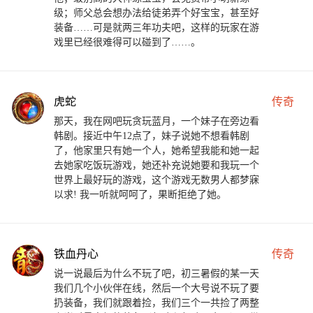
级；师父总会想办法给徒弟弄个好宝宝，甚至好
装备……可是就两三年功夫吧，这样的玩家在游
戏里已经很难得可以碰到了……。
虎蛇
传奇
那天，我在网吧玩贪玩蓝月，一个妹子在旁边看
韩剧。接近中午12点了，妹子说她不想看韩剧
了，他家里只有她一个人，她希望我能和她一起
去她家吃饭玩游戏，她还补充说她要和我玩一个
世界上最好玩的游戏，这个游戏无数男人都梦寐
以求! 我一听就呵呵了，果断拒绝了她。
铁血丹心
传奇
说一说最后为什么不玩了吧，初三暑假的某一天
我们几个小伙伴在线，然后一个大号说不玩了要
扔装备，我们就跟着捡，我们三个一共捡了两整