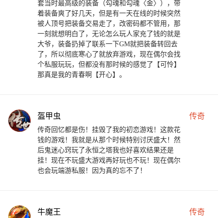
套当时最高级的装备（勾魂和勾魂〈金〉），带
着装备爽了好几天，但是有一天在线的时候突然
被人顶号把装备交易走了，改密码都不管用，那
一刻就想明白了，无论怎么玩人家充了钱的就是
大爷，装备扔掉了联系一下GM就把装备转回去
了，所以彻底寒心了就放弃游戏，现在偶尔会找
个私服玩玩，但都没有那时候的感觉了【可怜】
那真是我的青春啊【开心】。
盔甲虫
传奇
传奇回忆都是伤！挂毁了我的初恋游戏！这款花
钱的游戏！我就是从那个时候特别讨厌盛大！然
后鬼迷心窍玩了永恒之塔我也好喜欢结果还是
挂！现在不玩盛大游戏再好玩也不玩！现在偶尔
也会玩端游私服！因为真的忘不了！
牛魔王
传奇